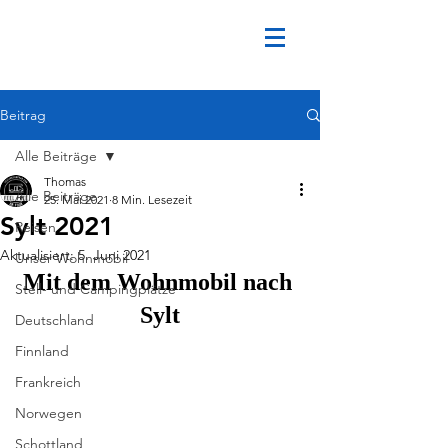
Beitrag
Alle Beiträge
Thomas
Alle Beiträge
25. Mai 2021
8 Min. Lesezeit
Sylt 2021
Reisen
Aktualisiert:
5. Juni 2021
Unser Wohnmobil
Mit dem Wohnmobil nach 
Stell- und Campingplätze
Sylt
Deutschland
Finnland
Frankreich
Norwegen
Schottland