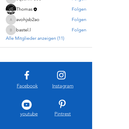
0qaehx7uo3
Thomas
Folgen
avohjsb2ao
Folgen
avohjsb2ao
bastel.l
Folgen
bastel.l
Alle Mitglieder anzeigen (11)
Facebook
Instagram
youtube
Pintrest