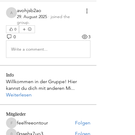
avohjsb2ao
avohjsb2ao
29. August 2025
·
joined the
group.
0
0
3
Write a comment...
Info
Willkommen in der Gruppe! Hier
kannst du dich mit anderen Mi
...
Weiterlesen
Mitglieder
feelfreeontour
Folgen
feelfreeontour
0qaehx7uo3
Folgen